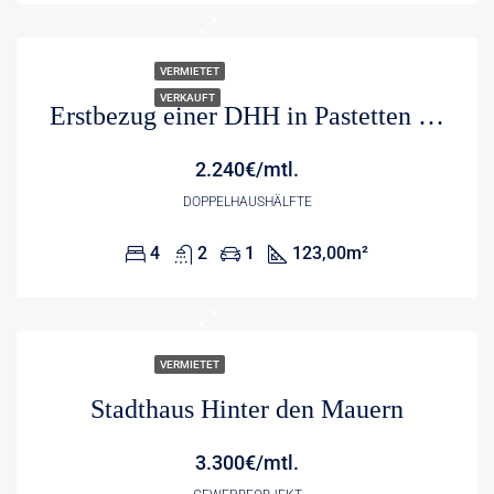
VERMIETET
VERKAUFT
Erstbezug einer DHH in Pastetten – unmittelbares Einzugsgebiet MUC – direkte Anbindung A 94
2.240€/mtl.
DOPPELHAUSHÄLFTE
4
2
1
123,00
m²
VERMIETET
Stadthaus Hinter den Mauern
3.300€/mtl.