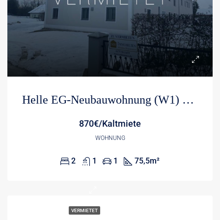
Helle EG-Neubauwohnung (W1) mit großer Terrasse EBK und Südausrichtung
870€/Kaltmiete
WOHNUNG
2
1
1
75,5
m²
VERMIETET