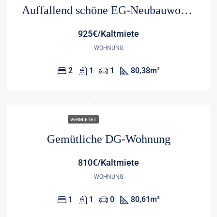
Auffallend schöne EG-Neubauwohnung (W2) mit großer Terrasse EBK und Südausrichtung
925€/Kaltmiete
WOHNUNG
2
1
1
80,38
m²
VERMIETET
Gemütliche DG-Wohnung
810€/Kaltmiete
WOHNUNG
1
1
0
80,61
m²